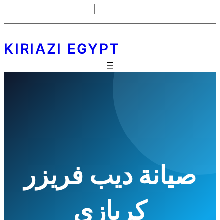
Skip
S
to
e
content
a
KIRIAZI EGYPT
r
c
h
صيانة ديب فريزر
كريازي