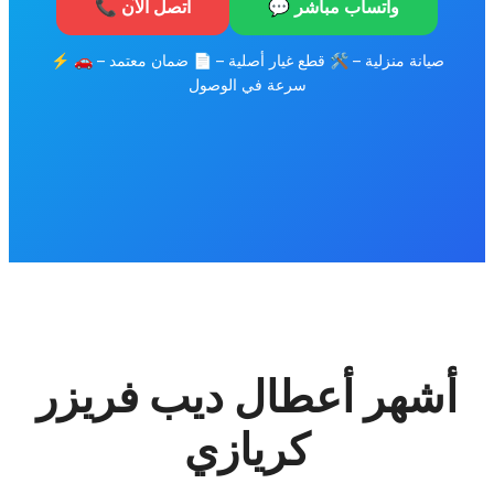
💬 واتساب مباشر
📞 اتصل الآن
⚡ صيانة منزلية – 🛠️ قطع غيار أصلية – 📄 ضمان معتمد – 🚗
سرعة في الوصول
أشهر أعطال ديب فريزر
كريازي