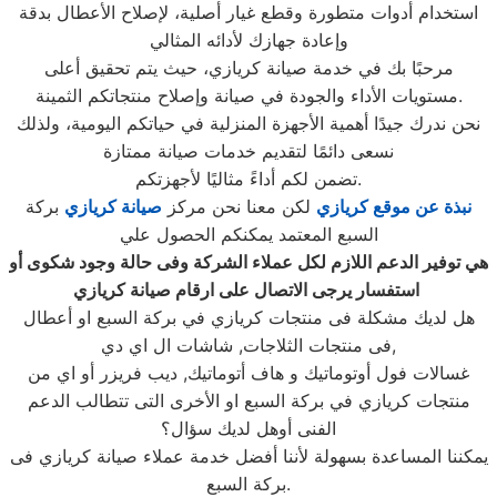
استخدام أدوات متطورة وقطع غيار أصلية، لإصلاح الأعطال بدقة
وإعادة جهازك لأدائه المثالي
مرحبًا بك في خدمة صيانة كريازي، حيث يتم تحقيق أعلى
مستويات الأداء والجودة في صيانة وإصلاح منتجاتكم الثمينة.
نحن ندرك جيدًا أهمية الأجهزة المنزلية في حياتكم اليومية، ولذلك
نسعى دائمًا لتقديم خدمات صيانة ممتازة
تضمن لكم أداءً مثاليًا لأجهزتكم.
نبذة عن موقع كريازي
لكن معنا نحن مركز
صيانة كريازي
بركة
السبع المعتمد يمكنكم الحصول علي
هي توفير الدعم اللازم لكل عملاء الشركة وفى حالة وجود شكوى أو
استفسار يرجى الاتصال على ارقام صيانة كريازي
هل لديك مشكلة فى منتجات كريازي في بركة السبع او أعطال
فى منتجات الثلاجات, شاشات ال اي دي,
غسالات فول أوتوماتيك و هاف أتوماتيك, ديب فريزر أو اي من
منتجات كريازي في بركة السبع او الأخرى التى تتطالب الدعم
الفنى أوهل لديك سؤال؟
يمكننا المساعدة بسهولة لأننا أفضل خدمة عملاء صيانة كريازي فى
بركة السبع.