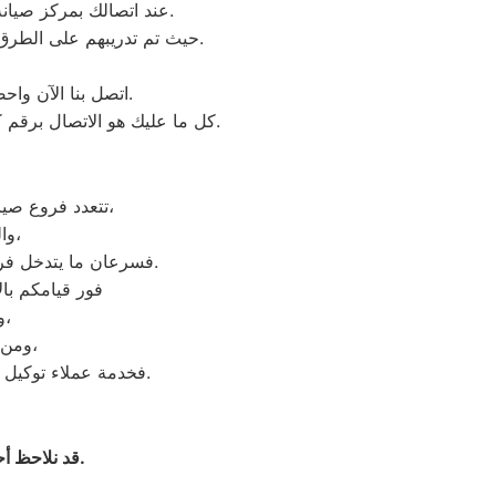
عند اتصالك بمركز صيانة كريازي ، سيقوم بالرد عليك مهندسين وفنيين متخصصين في صيانة أجهزة كريازي الكهربائية.
حيث تم تدريبهم على الطرق الحديثة لتحديد العطل وإصلاحه، حيث يمكنك الإستعانة بخدمات توكيل كريازي المعتمد داخل مصر.
اتصل بنا الآن واحصل على صيانة متكاملة لكافة الأجهزة الكهربائية دون الذهاب إلى مكان وأنت في منزلك.
كل ما عليك هو الاتصال برقم كريازي المعتمد، حيث نقوم بإرسال الدعم الفني إليك في أسرع وقت ممكن من خلال توكيل كريازي.
تتعدد فروع صيانة كريازي في مصر لتلبي استغاثات العملاء المختلفة التي تكون من محافظات عديدة،
والتي تكون بشأن أجهزتهم الكهربائية التي تواجه عطلاً ما يعوقها عن العمل،
فسرعان ما يتدخل فريق عمل كريازي لصيانة وتصليح التلفيات المتواجدة في الجهاز وجعله يعمل بأداء قوي وجبار.
فور قيامكم با
وحينئذٍ تستطيعون إخبارهم أعزائي العملاء بأي شىء حادث في أجهزتكم،
ومن ثم يمكنكم من خلالهم الاستفسار بكل سهولة عن جميع ما ترغبون معرفته،
فخدمة عملاء توكيل كريازي هدفها راحة العميل وكسب ثقته ورضاه عن جميع الخدمات التي يقدمها لهم المركز.
– قد نلاحظ أحيانا حدوث اهتزاز في ماسورة الراجع ويتم صيانته من خلال ضبط ماسورة الراجع.