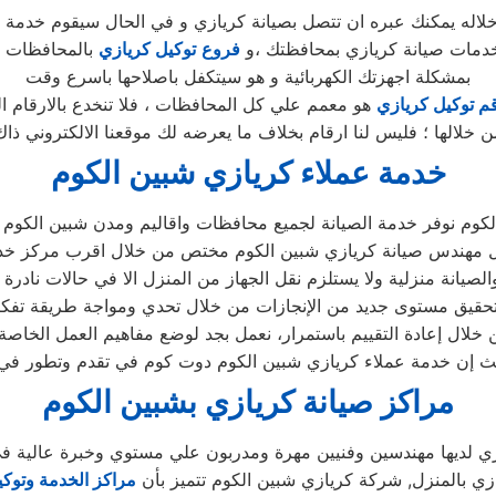
لاله يمكنك عبره ان تتصل بصيانة كريازي و في الحال سيقوم خدمة عم
خدمات صيانة كريازي بمحافظتك ،و
فروع
توكيل كريازي
بالمحافظات ا
بمشكلة اجهزتك الكهربائية و هو سيتكفل باصلاحها باسرع وقت
م توكيل كريازي
هو معمم علي كل المحافظات ، فلا تنخدع بالارقام ا
ن خلالها ؛ فليس لنا ارقام بخلاف ما يعرضه لك موقعنا الالكتروني ذاك
خدمة عملاء كريازي شبين الكوم
كوم نوفر خدمة الصيانة لجميع محافظات واقاليم ومدن شبين الكوم طو
 مهندس صيانة كريازي شبين الكوم مختص من خلال اقرب مركز خد
خلال إعادة التقييم باستمرار، نعمل بجد لوضع مفاهيم العمل الخاصة 
حيث إن خدمة عملاء كريازي شبين الكوم دوت كوم في تقدم وتطور في 
مراكز صيانة كريازي بشبين الكوم
زي لديها مهندسين وفنيين مهرة ومدربون علي مستوي وخبرة عالية في
زي بالمنزل, شركة كريازي شبين الكوم تتميز بأن
مراكز الخدمة وتوكي