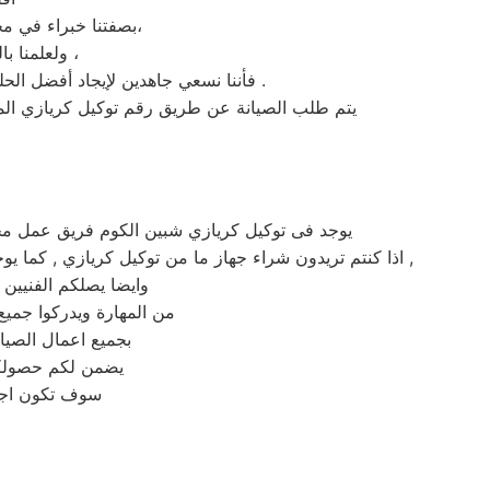
بصفتنا خبراء في مجال صيانة كريازي شبين الكوم ، لأننا نعرف كيفية ضمان الصيانة بالجودة والدقة المطلوبة،
ولعلمنا بالقيمة الجوهرية لمنتجك وبأهمية العمر الافتراضي الطويل للجهاز . علاوة على ذلك ،
فأننا نسعي جاهدين لإيجاد أفضل الحلول لاحتياجات اجهزة كريازي من الاستشارات الفنية إلي قطع الغيار مروراً بخدمات الدعم الفني المتخصص .
يتم طلب الصيانة عن طريق رقم توكيل كريازي الموحد 0235710008 أو الموقع الالكترونى او الارقام المبينة بالموقع . يتم خلال دقائق تسجيل الطلب وي
يوجد فى توكيل كريازي شبين الكوم فريق عمل مح
اذا كنتم تريدون شراء جهاز ما من توكيل كريازي , كما يوجد فريق دعم فنى يقوم بصيانه جميع الاجهزه الكهربائيه, كما توفر لكم مرلكز صيانه كريازي خدمه 24 ساعه , فى تلقى شكواكم ,
وايضا يصلكم الفنيين
من المهارة ويدركوا جميع
بجميع اعمال الصيا
يضمن لكم حصولكم 
سوف تكون اجه