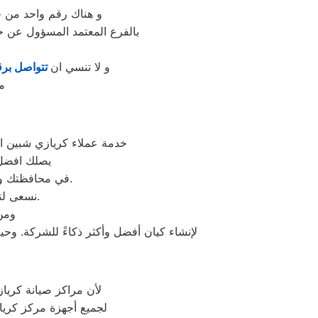
و هناك رقم واحد من خ
بالفرع المعتمد المسؤول عن 
و لا تنسي ان
تتواصل برق
م
خدمة عملاء كريازي شبين ال
يصلك افضل
في محافظتك والصيانة منزلية ولا يستلزم نقل الجهاز من المنزل الا في حالات نادرة او اعطال كبيرة.
نسعى لتحقيق مستوى جديد من الإنجازات من خلال تحدي ومواجة طريقة تفكيرنا دائمًا.
ومن 
لإنشاء كيان أفضل وأكثر ذكاءً للشركة. و
لأن مراكز صيانة كريا
لجميع أجهزة مركز كريا