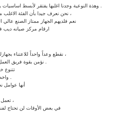
وهذة النوعية وجدنا اغلبها يفتقر لأبسط اساسيات وقواعد التعامل مع اجهزة ومنتجات مركز خدمة صيانه ديب فريزر كريازي شبين الكوم وهي المهنية و قطع الغيار الاصلية .
نحن نعرف جيدا بأن الفئة الاغلب من مقتني الاجهزة المنزلية ديب فريزر كريازي شبين الكوم في مصر ، يقدرون هذا المنتج المختلف والفريد ،
نعم فلديهم الجهاز ممتاز الصنع عالي
ارقام مركز صيانه ديب فر
نقطع وعداً واحداً للاعتناء بجهازك لعودته للعمل كما ينبغي ان يكون ، بقطع الغيار الموثوقة من مركز صيانه اعطال كريازي شبين الكوم ،
نؤمن بقوة فريق العمل لدينا، لأننا نوظف النخبة القادرة علي تحسين تجربة صيانة كريازي لكل عملائنا بجميع الفروع .
تتنوع خ
واخصائيون الصيانة المهنيون والمهتمون بكل مايخص اجهزة كريازي شبين الكوم .
أنها عوامل ن
تعمل فروع كريازي بمختلف المدن والمحافظات للمساعدة و الدعم الفني بسهولة ،
في بعض الأوقات لن تحتاج لفن