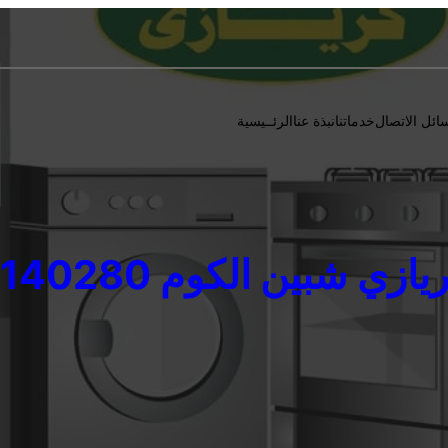
ائل الاتصال
خدماتنا
نبذة عنا
الرئــيسية
ي شبين الكوم 01023140280