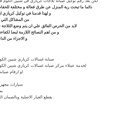
لكن بعد رقم توكيل صيانة ثلاجات كريازي في شبين الكوم فلا
دائما ما تبحث ربة المنزل عن طرق فعالة و مختلفة للحفاظ
و لهذا قدمنا في توكيل كريازي اب
من المشاكل التي ت
لابد من الحرص الفائق علي ان يتم وضع الثلاجة 
و من اهم النصائح اللازمة ايضا لكفاء
و الاجزاء من الد
صيانة غسالات كريازي شبين الك
لخدمة عملاء مركز صيانه غسالات كريازي شبين الكو
او ارقام صيان
سيارات مجهزة 
بم
بقطع الغيار الاصلية وبالصمان المعتمد من شركة صيانة غسالات كريازي شبين الكوم في مصر مباشرة بشبين الكوم وباقي المحافظات .