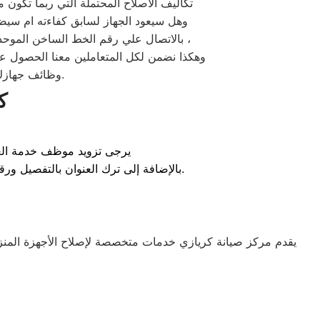
تكاليف الاصلاح المحتملة التي ربما تكون م
وهل سيعود الجهاز لسابق كفاءته ام سيضط
بالاتصال علي رقم الخط الساخن الموحد بمصر ، نحن نعمل علي اتمام صيانة اجهزة كريازي بمدة زمنية قصيرة بالاضافة شهادة ضمان معتمدة وموثوقة ،
وهكذا نضمن لكل المتعاملين معنا الحصول ع
وظائف جهازك بكامل جودتها، نهتم دائماً بمساعدة مستخدم أجهزة كريازي بجميع محافظات مصر.
ك
يرجى تزويد موظف خدمة العم
بالإضافة إلى ترك العنوان بالتفصيل ورقم هاتف متاح للاتصال، مما يساعد الفني على تحضير المعدات وقطع الغيار الأصلية المطلوبة قبل التحرك إليك.
يقدم مركز صيانة كريازي خدمات متخصصة لإصلاح الأجهزة المنز