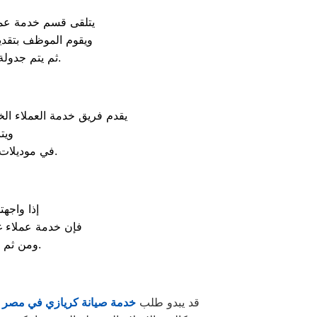
يتلقى قسم خدمة عملا
ويقوم الموظف بتقد
ثم يتم جدولة الزيارة المنزلية الطارئة لضمان عدم تلف الأطعمة والمحافظة على سلامة الثلاجة.
يقدم فريق خدمة العملاء ال
ويت
في موديلات النوفروست والديفروست ليعود الفريزر للعمل بكامل طاقته التجميدية دون إبطاء.
إذا واجه
فإن خدمة عملاء غ
ومن ثم تحديد موعد زيارة يناسب جدولك اليومي لإصلاح العطل وإعادة الراحة لمطبخك.
قد يبدو طلب
خدمة صيانة كريازي في مصر
ل