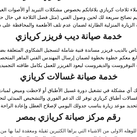
ء ثلاجات كريازي بلاغاتكم بخصوص مشكلات التبريد أو الأصوات الغريب
يم نصائح سريعة لك لحين وصول الفني (مثل فصل الثلاجة في حال ح
خدمة صيانة ديب فريزر كريازي
خاص بالديب فريزر مساندة فنية شاملة لتسجيل الشكاوى المتعلقة بضع
ابع معكم خطوة بخطوة لضمان إرسال المهندس الفني الماهر المتخ
خدمة صيانة غسالات كريازي
تك أي مشكلة في تشغيل دورة غسيل الأطباق أو لاحظت وميض لمبات 
سالات أطباق كريازي توفر لك الدعم الفوري والتشخيص المبدئي لتحد
رقم مركز صيانة كريازي بمصر
لوهله الاولى من الاشياء التي يراها الكثيرين ثقيلة ومعقدة لما بها 