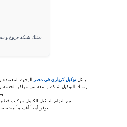
نمتلك شبكة فروع واسعة
الوجهة المعتمدة والرئيسية لصيانة وإصلاح كافة الأجهزة المنزلية من ثلاجات، وديب فريزر، وغسالات، وبوتاجازات في جميع المحافظات.
يمثل
توكيل كريازي في مصر
يمتلك التوكيل شبكة واسعة من مراكز الخدمة والسيارات المجهزة لضمان الوصول السريع إلى العملاء وتقديم خدمة الإصلاح المنزلي الفوري دون الحاجة لنقل الجهاز.
وي
مع التزام التوكيل الكامل بتركيب قطع غيار أصلية 100% وتقديم شهادات ضمان معتمدة لضمان جودة الصيانة وتشغيل الأجهزة بأعلى كفاءة تشغيلية.
بقطع غيار أصلية.
نوفر أيضاً أقساماً متخص