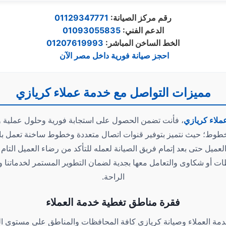
:رقم مركز الصيانة
01129347771
:الدعم الفن
ي
01093055835
:الخط الساخن المباشر
01207619993
احجز صيانة فورية داخل مصر الآن
مميزات التواصل مع خدمة عملاء كريازي
ملاء كريازي
، فأنت تضمن الحصول على استجابة فورية وحلول عملية و
خطوط؛ حيث نتميز بتوفير قنوات اتصال متعددة وخطوط ساخنة تعمل با
العميل حتى بعد إتمام فريق الصيانة لعمله للتأكد من رضاء العميل التام
ت أو شكاوى والتعامل معها بجدية لضمان التطوير المستمر لخدماتنا 
الراحة.
فقرة مناطق تغطية خدمة العملاء
 العملاء وصيانة كريازي كافة المحافظات والمناطق على مستوى الج