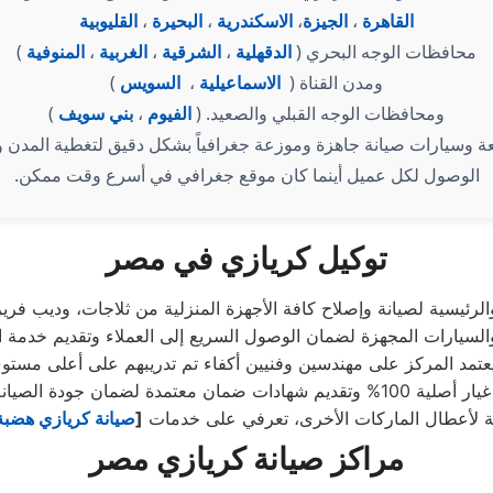
القاهرة
،
الجيزة
،
الاسكندرية
،
البحيرة
،
القليوبية
محافظات الوجه البحري (
الدقهلية
،
الشرقية
،
الغربية
،
المنوفية
)
ومدن القناة (
الاسماعيلية
،
السويس
)
ومحافظات الوجه القبلي والصعيد. (
الفيوم
،
بني سويف
)
 وسيارات صيانة جاهزة وموزعة جغرافياً بشكل دقيق لتغطية المدن و
الوصول لكل عميل أينما كان موقع جغرافي في أسرع وقت ممكن.
توكيل كريازي في مصر
عتمد المركز على مهندسين وفنيين أكفاء تم تدريبهم على أعلى مستو
صة لأعطال الماركات الأخرى، تعرفي على خدمات
[
صيانة كريازي هضبة 
مراكز صيانة كريازي مصر