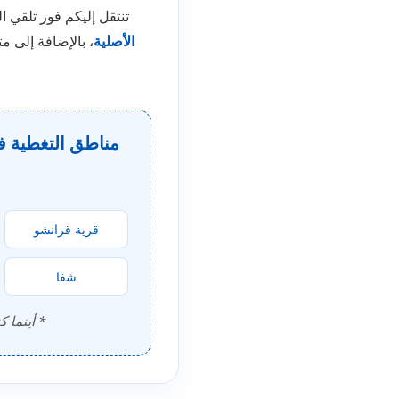
تنتقل إليكم فور تلقي ا
الأصلية
، بالإضافة إلى مت
مناطق التغطية ف
قرية قرانشو
شفا
* أينما 