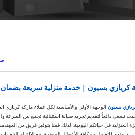
صي
ة كريازي بسيون | خدمة منزلية سريعة بضمان 
ريازي بسيون
الوجهة الأولى والأساسية لكل عملاء ماركة كريازي ا
يث نسعى دائماً لتقديم تجربة صيانة استثنائية تجمع بين السرعة وال
زة المنزلية في حياتكم اليومية، لذلك قمنا بتوفير فريق من المهندسي
ى مستوى للتعامل مع كافة الأعطال المعقدة، مع الالتزام التام با