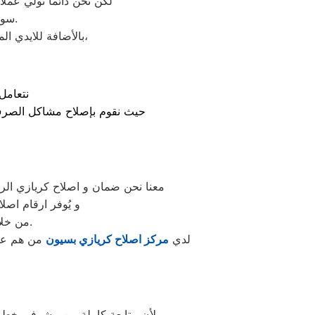
لكن نحن دائما نولي عملائ
سواء من مركز الصيانه لثلاجات كريازي المعتمد ببسيون او من منزل العميل.
بالأضافة للايدي المدربة صاحبة الخبرة في كافة اعطال ثلاجات كريازي بجميع موديلاتها القديم منها والحديث،
نتعامل
حيث نقوم بإصلاح مشاكل الصرف، 
معنا نحن ضمان و اصلاح كريازي الرس
و يُوفر ارقام اص
من خلال تخفيض أسعار تلك الخدمات والبُعد التام عن التكاليف المالية باهظة الثمن.
لدي
مركز اصلاح كريازي بسيون
من هم علي 
لأن متابعة كاملة من مشرفى خطوط 