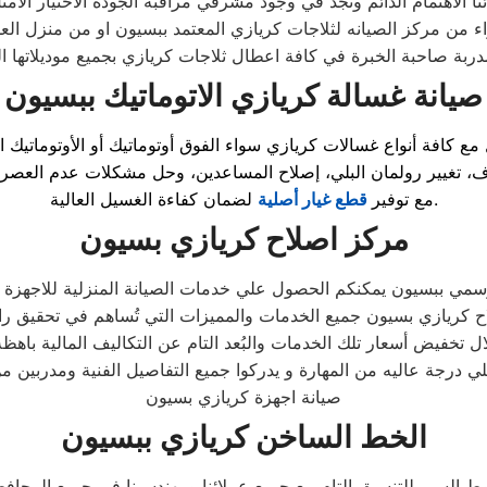
نا الاهتمام الدائم ونجد في وجود مشرفي مراقبة الجودة الاختيار الام
صيانة غسالة كريازي الاتوماتيك ببسيون
 مع كافة أنواع غسالات كريازي سواء الفوق أوتوماتيك أو الأوتوماتيك ا
تغيير رولمان البلي، إصلاح المساعدين، وحل مشكلات عدم العصر أو ا
لضمان كفاءة الغسيل العالية.
مع توفير
قطع غيار أصلية
مركز اصلاح كريازي بسيون
مي ببسيون يمكنكم الحصول علي خدمات الصيانة المنزلية للاجهزة الم
لاح كريازي بسيون جميع الخدمات والمميزات التي تُساهم في تحقيق راح
درجة عاليه من المهارة و يدركوا جميع التفاصيل الفنية ومدربين من
صيانة اجهزة كريازي بسيون
الخط الساخن كريازي ببسيون
السير للتنسيق التام مع جميع عملائنا ومهندسينا فى جميع المحاف