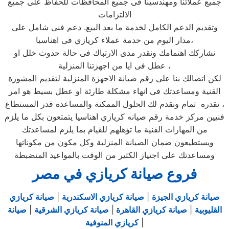
جميع عملائنا ومهندسينا فى جميع المحافظات للحفاظ على جميع
الالتزامات
وتقديم الدعم الكامل لخدمة ما بعد البيع. دعم فنى شامل على
مدار اليوم من خدمة عملاء كريازي فى اهناسيا،
نشاركك اهتمامك ونقدر مدى الارتباك فى حالة حدوث خلل او
عطل فى ايا من اجهزتنا المنزلية ،
لكن اتصالك بنا على رقم صيانة الاجهزة المنزلية لتقديم المشورة
القنية ومساعدتك فى انهاء مشكلة طارئة او عطل بسيط هو امر
نقدره تمام ونقدم لك الحلول الممكنة والمساعدة قدر المستطاع ،
فنيين مركز خدمة رقم صيانه كريازي اهناسيا يتمتعون بكل ما يلزم
من المهارات الفنية ما تؤهلهم للقيام بما يلزم لمساعدتك
ويستطيعون ضمان الصيانة المنزلية وكل مكون من مكوناتها
ومساعدتك على اجتياز الكثير من الوقت بالمواعيد المنضبطة
فروع صيانة كريازي في مصر
صيانة كريازي الجيزة
|
صيانة كريازي الاسكندرية
|
صيانة كريازي
القليوبية
|
صيانة كريازي القاهرة
|
صيانة كريازي الشرقية
|
صيانة
|
كريازي المنوفية