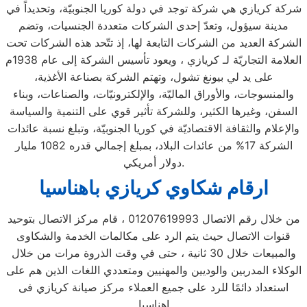
شركة كريازي هي شركة توجد في دولة كوريا الجنوبيّة، وتحديداً في
مدينة سيؤول، وتعدّ إحدى الشركات متعددة الجنسيات، وتضم
الشركة العديد من الشركات التابعة لها، إذ تتّحد هذه الشركات تحت
العلامة التجاريّة لـ كريازي ، ويعود تأسيس الشركة إلى عام 1938م
على يد لي بيونغ تشول، وتهتم الشركة بصناعة الأغذية،
والمنسوجات، والأوراق الماليّة، والإلكترونيّات، والصناعات، وبناء
السفن، وغيرها الكثير، وللشركة تأثير قوي على التنمية والسياسة
والإعلام والثقافة الاقتصاديّة في كوريا الجنوبيّة، وتبلغ نسبة عائدات
الشركة 17% من عائدات البلاد، بمبلغ إجمالي قدره 1082 مليار
دولار أمريكي.
ارقام شكاوي كريازي باهناسيا
من خلال رقم الاتصال 01207619993 ، قام مركز الاتصال بتوحيد
قنوات الاتصال حيث يتم الرد على مكالمات الخدمة والشكاوى
والمبيعات خلال 30 ثانية ، حتى في وقت الذروة مرات من خلال
الوكلاء المدربين والوديين والمهنيين ومتعددي اللغات الذين هم على
استعداد دائمًا للرد على جميع العملاء مركز صيانة كريازي فى
اهناسيا