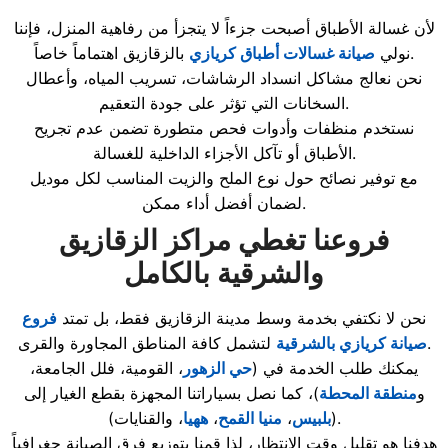
لأن غسالة الأطباق أصبحت جزءاً لا يتجزأ من رفاهية المنزل، فإننا
بالزقازيق اهتماماً خاصاً.
نولي
صيانة غسالات أطباق كريازي
نحن نعالج مشاكل انسداد الرشاشات، تسريب المياه، وأعطال
السخانات التي تؤثر على جودة التعقيم.
نستخدم منظفات وأدوات فحص متطورة تضمن عدم تجريح
الأطباق أو تآكل الأجزاء الداخلية للغسالة.
مع توفير نصائح حول نوع الملح والزيت المناسب لكل موديل
لضمان أفضل أداء ممكن.
فروعنا تغطي مراكز الزقازيق
والشرقية بالكامل
نحن لا نكتفي بخدمة وسط مدينة الزقازيق فقط، بل تمتد
فروع
لتشمل كافة المناطق المجاورة والقرى.
صيانة كريازي بالشرقية
يمكنك طلب الخدمة في (
حي الزهور
، القومية، فلل الجامعة،
و
منطقة المحطة
)، كما نصل بسياراتنا المجهزة بقطع الغيار إلى
، والقنايات).
(
بلبيس
،
منيا القمح
،
ههيا
هدفنا هو تقليل وقت الانتظار، لذا قمنا بتوزيع فرق الصيانة جغرافياً