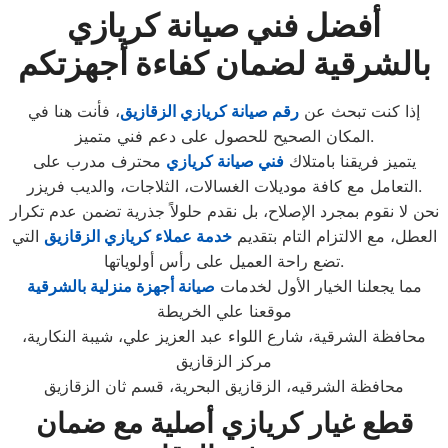
أفضل فني صيانة كريازي
بالشرقية لضمان كفاءة أجهزتكم
إذا كنت تبحث عن
رقم صيانة كريازي الزقازيق
، فأنت هنا في
المكان الصحيح للحصول على دعم فني متميز.
يتميز فريقنا بامتلاك
فني صيانة كريازي
محترف مدرب على
التعامل مع كافة موديلات الغسالات، الثلاجات، والديب فريزر.
نحن لا نقوم بمجرد الإصلاح، بل نقدم حلولاً جذرية تضمن عدم تكرار
العطل، مع الالتزام التام بتقديم
خدمة عملاء كريازي الزقازيق
التي
تضع راحة العميل على رأس أولوياتها.
مما يجعلنا الخيار الأول لخدمات
صيانة أجهزة منزلية بالشرقية
موقعنا علي الخريطة
محافظة الشرقية، شارع اللواء عبد العزيز علي، شيبة النكارية،
مركز الزقازيق
محافظة الشرقيه، الزقازيق البحرية، قسم ثان الزقازيق
قطع غيار كريازي أصلية مع ضمان