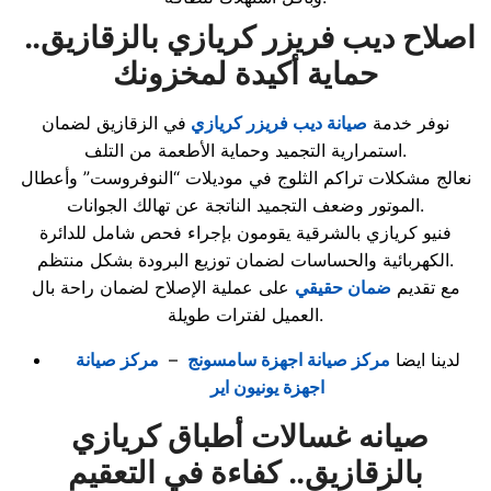
اصلاح ديب فريزر كريازي بالزقازيق..
حماية أكيدة لمخزونك
نوفر خدمة
صيانة ديب فريزر كريازي
في الزقازيق لضمان
استمرارية التجميد وحماية الأطعمة من التلف.
نعالج مشكلات تراكم الثلوج في موديلات “النوفروست” وأعطال
الموتور وضعف التجميد الناتجة عن تهالك الجوانات.
فنيو كريازي بالشرقية يقومون بإجراء فحص شامل للدائرة
الكهربائية والحساسات لضمان توزيع البرودة بشكل منتظم.
مع تقديم
ضمان حقيقي
على عملية الإصلاح لضمان راحة بال
العميل لفترات طويلة.
لدينا ايضا
مركز صيانة اجهزة سامسونج
–
مركز صيانة
اجهزة يونيون اير
صيانه غسالات أطباق كريازي
بالزقازيق.. كفاءة في التعقيم