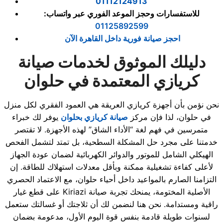
01112124913
للاستفسارات وحجز الموعد الفوري عبر واتساب:
01125892599
احجز صيانة فورية داخل القاهرة الآن
دليلك الموثوق لخدمات صيانة
كريازي المعتمدة في حلوان
نحن نؤمن بأن أجهزة كريازي العريقة هي العمود الفقري لكل منزل
في حلوان، لذا فإن مركز
صيانة كريازي بحلوان
يوفر لك خبراء
متمرسين في فهم لغة “الأداء الشاق” لهذه الأجهزة. لا تقتصر
خدمتنا على مجرد حل المشكلة السطحية، بل تمتد لتشمل الفحص
الهيكلي الشامل للموتور والدوائر الكهربائية لضمان عودة الجهاز
لأعلى كفاءة تشغيلية ممكنة وبأقل معدلات استهلاك للطاقة. إن
التزامنا الصارم بالمواعيد داخل أحياء حلوان، مع الاعتماد الحصري
على قطع غيار Kiriazi الأصلية المختومة، يمنحك تجربة صيانة
راقية ومستدامة. نحن هنا لنضمن لك أن ثلاجتك أو غسالتك ستعمل
لسنوات طويلة قادمة بنفس قوة اليوم الأول، مدعومة بضمان