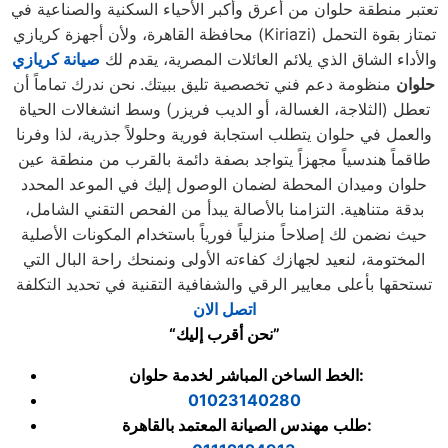
تعتبر منطقة حلوان من أعرق وأكبر الأحياء السكنية والصناعية في
محافظة القاهرة، ولأن أجهزة كريازي (Kiriazi) تمتاز بقوة التحمل
والأداء الشاق الذي يلائم العائلات المصرية، يقدم لك
صيانة كريازي
حلوان
منظومة دعم فني تخصصية تليق ببيتك. نحن ندرك تماماً أن
تعطل (الثلاجة، الغسالة، أو الديب فريزر) وسط انشغالات الحياة
والعمل في حلوان يتطلب استجابة فورية وحلولاً جذرية، لذا وفرنا
طاقماً هندسياً مجهزاً يتواجد بصفة دائمة بالقرب من منطقة عين
حلوان وميدان المحطة لضمان الوصول إليك في الموعد المحدد
بدقة متناهية. التزامنا بالأصالة يبدأ من الفحص التقني الشامل،
حيث نضمن لك إصلاحاً منزلياً فورياً باستخدام المكونات الأصلية
المختومة، لنعيد لجهازك كفاءته الأولى ونمنحك راحة البال التي
تستحقها بأعلى معايير الرقي والشفافية التقنية في تحديد التكلفة
اتصل الان
“نحن أقرب إليك”
الخط الساخن المباشر لخدمة حلوان:
01023140280
طلب مهندس الصيانة المعتمد بالقاهرة: