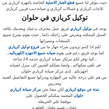
حيث يتوفر لنا جميع
قطع الغيار الاصلية
الخاصة باجهزة كريازي من
ثلاجات كريازي و غسالات كريازي و صيانة ديب فريزر كريازي
توكيل كريازي في حلوان
يوجد فى
توكيل كريازي
فريق عمل محترف يدعمك ويخدمك بكافه
السبل الممكنه ويحرص على راحتك دائما , حيث يقوم بشرح جميع
المنتجات ومميزاتها
لكم اذا كنتم تريدون شراء جهاز ما من
فروع توكيل كريازي
, كما يوجد فريق دعم فنى يقوم
صيانه جميع الاجهزه الكهربائيه
,
كما توفر لكم مرلكز صيانه كريازي خدمه 24 ساعه ,
فى تلقى شكواكم , وايضا يصلكم الفنيين الى منزل لصيانه
اجهزتكم . لدي مركز صيانه كريازي حلوان
من هم علي درجة عاليه من المهارة ويدركوا جميع التفاصيل الفنية
ومدربين
نبذة عن موقع كريازي
لكن معنا نحن
مركز صيانة كريازي
حلوان
المعتمد يمكنكم الحصول علي
موقعنا علي الخريطة
حلوان، قسم حلوان ,القاهرة